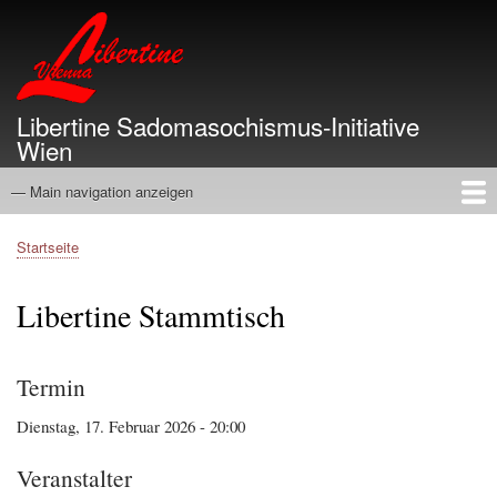
Direkt
zum
Inhalt
Libertine Sadomasochismus-Initiative
Wien
— Main navigation anzeigen
Main
navigation
Startseite
Info
Termine
Gruppen
Vergangenheit
Service
Links
Über
Startseite
Pfadnavigation
Libertine Stammtisch
Termin
Dienstag, 17. Februar 2026 - 20:00
Veranstalter