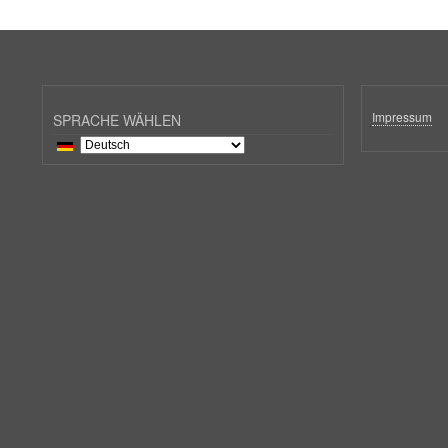
Impressum
SPRACHE WÄHLEN
Select
your
language