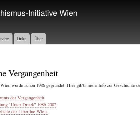
Direkt
ismus-Initiative Wien
zum
Inhalt
rvice
Links
Über
ne Vergangenheit
 Wien wurde schon 1986 gegründet. Hier gib'ts mehr Info zur Geschichte de
vents der Vergangenheit
tung "Unter Druck" 1986-2002
bsite der Libertine Wien.