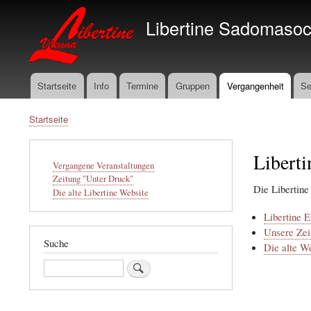
Libertine Sadomasoch
Startseite
Info
Termine
Gruppen
Vergangenheit
Se
Main
navigation
Startseite
Pfadnavigation
Liberti
Main
Vergangene Veranstaltungen
navigation
Zeitung "Unter Druck"
Die Libertine
Die alte Libertine Website
Libertine E
Unsere Zei
Suche
Die alte We
Suche