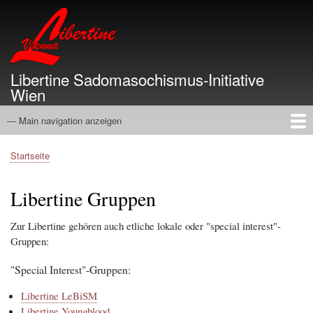
Direkt
zum
Inhalt
Libertine Sadomasochismus-Initiative
Wien
— Main navigation anzeigen
Main
navigation
Startseite
Info
Termine
Gruppen
Vergangenheit
Service
Links
Über
Startseite
Pfadnavigation
Libertine Gruppen
Zur Libertine gehören auch etliche lokale oder "special interest"-
Gruppen:
"Special Interest"-Gruppen:
Libertine LeBiSM
Libertine Youngblood