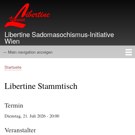
Direkt
zum
Inhalt
Libertine Sadomasochismus-Initiative
Wien
— Main navigation anzeigen
Main
navigation
Startseite
Info
Termine
Gruppen
Vergangenheit
Service
Links
Über
Startseite
Pfadnavigation
Libertine Stammtisch
Termin
Dienstag, 21. Juli 2026 - 20:00
Veranstalter